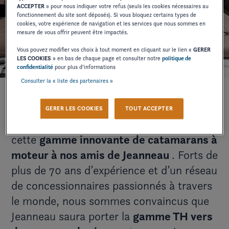
ACCEPTER
» pour nous indiquer votre refus (seuls les cookies nécessaires au
fonctionnement du site sont déposés). Si vous bloquez certains types de
cookies, votre expérience de navigation et les services que nous sommes en
mesure de vous offrir peuvent être impactés.
Vous pouvez modifier vos choix à tout moment en cliquant sur le lien «
GERER
LES COOKIES
» en bas de chaque page et consulter notre
politique de
confidentialité
pour plus d’informations
Consulter la « liste des partenaires »
GERER LES COOKIES
TOUT ACCEPTER
Nous sommes fiers de confier l’avenir de
cette
gamme innovante de catamarans à
moteur à nos amis de
Jeanneau
. Forts de
plus de 70 ans d’expérience et d’un réseau
de concessionnaires passionnés à travers
le monde, nous sommes convaincus que
Jeanneau saura porter la
gamme TH vers