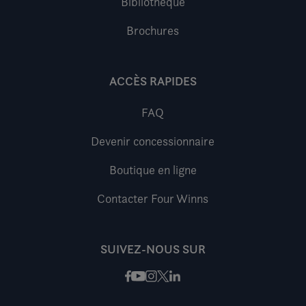
Bibliothèque
Brochures
ACCÈS RAPIDES
FAQ
Devenir concessionnaire
Boutique en ligne
Contacter Four Winns
SUIVEZ-NOUS SUR
Facebook
Instagram
X / Twitter
LinkedIn
Youtube