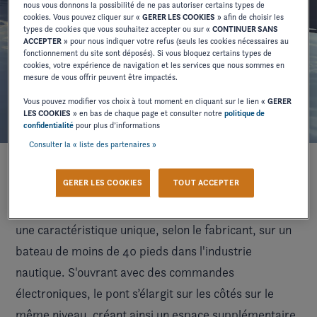
nous vous donnons la possibilité de ne pas autoriser certains types de
cookies. Vous pouvez cliquer sur «
GERER LES COOKIES
» afin de choisir les
types de cookies que vous souhaitez accepter ou sur «
CONTINUER SANS
ACCEPTER
» pour nous indiquer votre refus (seuls les cookies nécessaires au
fonctionnement du site sont déposés). Si vous bloquez certains types de
cookies, votre expérience de navigation et les services que nous sommes en
mesure de vous offrir peuvent être impactés.
Vous pouvez modifier vos choix à tout moment en cliquant sur le lien «
GERER
LES COOKIES
» en bas de chaque page et consulter notre
politique de
confidentialité
pour plus d’informations
Consulter la « liste des partenaires »
GERER LES COOKIES
TOUT ACCEPTER
Celui-ci est livré en version standard avec une
plateforme de bain ultime (Ultimate Swim Platform),
une caractéristique unique, selon le fabricant, sur un
bateau de moins de 40 pieds dans l'industrie
nautique. S'ouvrant avec des commandes
électroniques, le pont s’élargit sur les côtés sur le
même niveau, créant ainsi un espace supplémentaire