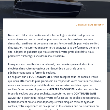
Continuer sans accepter
Notre site utilise des cookies ou des technologies similaires déposés par
nous-mêmes ou nos partenaires pour vous fournir les services que vous
demandez, améliorer & personnaliser ses fonctionnalités pour votre confort
d’utilisation, mesurer et analyser notre audience & la performance de notre
site, adapter la publicité que vous recevez à votre profil d’intérêts, vous
permettre d’interagir avec des réseaux sociaux.
Lorsque vous consultez le site internet, des données peuvent ainsi être
stockées dans votre navigateur ou récupérées à partir de celui-ci,
généralement sous la forme de cookies.
En cliquant sur «
TOUT ACCEPTER
», vous acceptez tous les cookies. Parce
que nous attachons le plus grand soin au respect de votre droit à la vie privée,
nous vous donnons la possibilité de ne pas autoriser certains types de
Combinant des caractéristiques uniques, la
cookies. Vous pouvez cliquer sur «
GERER LES COOKIES
» afin de choisir les
personnalisation et des dispositions modulaires, le
types de cookies que vous souhaitez accepter ou sur «
CONTINUER SANS
ACCEPTER
» pour nous indiquer votre refus (seuls les cookies nécessaires au
incarne la sophistication de la gamme
H9
H-Series
.
fonctionnement du site sont déposés). Si vous bloquez certains types de
cookies, votre expérience de navigation et les services que nous sommes en