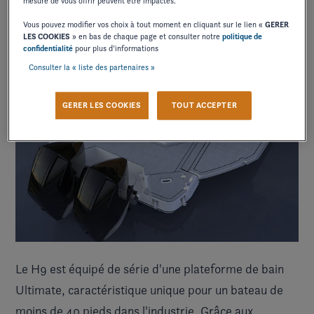
mesure de vous offrir peuvent être impactés.
Vous pouvez modifier vos choix à tout moment en cliquant sur le lien «
GERER
LES COOKIES
» en bas de chaque page et consulter notre
politique de
confidentialité
pour plus d’informations
Consulter la « liste des partenaires »
GERER LES COOKIES
TOUT ACCEPTER
Le H9 est équipé de série d'une plateforme de bain
Ultimate, caractéristique unique pour un bateau de
moins de 40 pieds dans l'industrie. Grâce aux