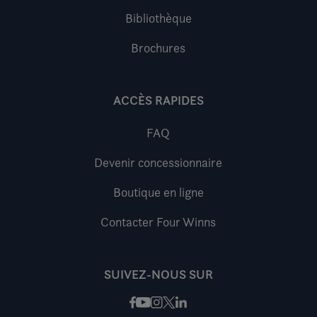
Bibliothèque
Brochures
ACCÈS RAPIDES
FAQ
Devenir concessionnaire
Boutique en ligne
Contacter Four Winns
SUIVEZ-NOUS SUR
Facebook
Instagram
X / Twitter
LinkedIn
Youtube