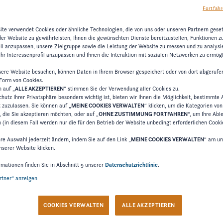
Fortfahr
te verwendet Cookies oder ähnliche Technologien, die von uns oder unseren Partnern gese
der Website zu gewährleisten, Ihnen die gewünschten Dienste bereitzustellen, Funktionen z
ell anzupassen, unsere Zielgruppe sowie die Leistung der Website zu messen und zu analysie
hr Interessenprofil anzupassen und Ihnen die Interaktion mit sozialen Netzwerken zu ermögl
ere Website besuchen, können Daten in Ihrem Browser gespeichert oder von dort abgerufe
 Form von Cookies.
n auf „
ALLE AKZEPTIEREN
“ stimmen Sie der Verwendung aller Cookies zu.
hutz Ihrer Privatsphäre besonders wichtig ist, bieten wir Ihnen die Möglichkeit, bestimmte 
t zuzulassen. Sie können auf „
MEINE COOKIES VERWALTEN
“ klicken, um die Kategorien vo
 die Sie akzeptieren möchten, oder auf „
OHNE ZUSTIMMUNG FORTFAHREN
“, um Ihre Ab
 (in diesem Fall werden nur die für den Betrieb der Website unbedingt erforderlichen Cooki
hre Auswahl jederzeit ändern, indem Sie auf den Link „
MEINE COOKIES VERWALTEN
“ am un
nserer Website klicken.
rmationen finden Sie in Abschnitt 9 unserer
Datenschutzrichtlinie
.
artner“ anzeigen
COOKIES VERWALTEN
ALLE AKZEPTIEREN