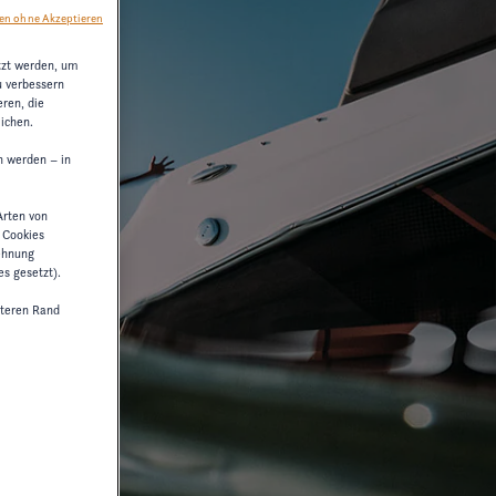
en ohne Akzeptieren
tzt werden, um
u verbessern
ren, die
ichen.
n werden – in
Arten von
n Cookies
lehnung
es gesetzt).
teren Rand