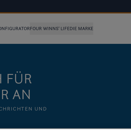
ONFIGURATOR
FOUR WINNS' LIFE
DIE MARKE
H FÜR
R AN
ACHRICHTEN UND