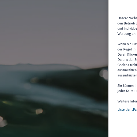
Unsere Websi
den Betrieb 
und individu
Werbung an I
Wenn Sie uns
der Regel in
Durch Klicke
Da uns der Sc
Cookies nich
auszuwählen,
auszudrücken
Sie können I
jeder Seite u
Weitere Info
Liste der „P