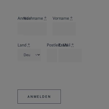
Anrede
Nachname
*
Vorname
*
Land
*
Postleitzahl
E-Mail
*