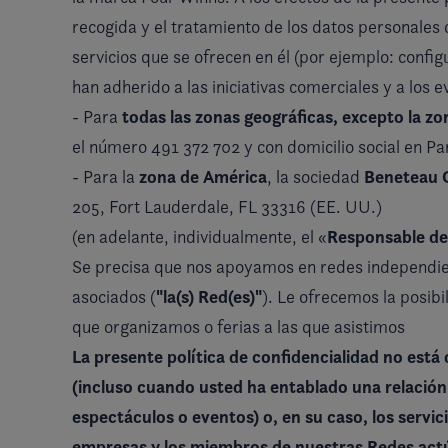
recogida y el tratamiento de los datos personales de
servicios que se ofrecen en él (por ejemplo: configu
han adherido a las iniciativas comerciales y a l
todas las zonas geográficas, excepto la z
- Para
el número 491 372 702 y con domicilio social en Par
zona de América
Beneteau 
- Para la
, la sociedad
205, Fort Lauderdale, FL 33316 (EE. UU.)
Responsable de
(en adelante, individualmente, el «
Se precisa que nos apoyamos en redes independien
"la(s) Red(es)
"
asociados (
). Le ofrecemos la posibi
que organizamos o ferias a las que asistimos
La presente política de confidencialidad no est
(
incluso cuando usted ha entablado una relación 
espectáculos o eventos)
o, en su caso, los servi
empresas y los miembros de nuestras Redes ac