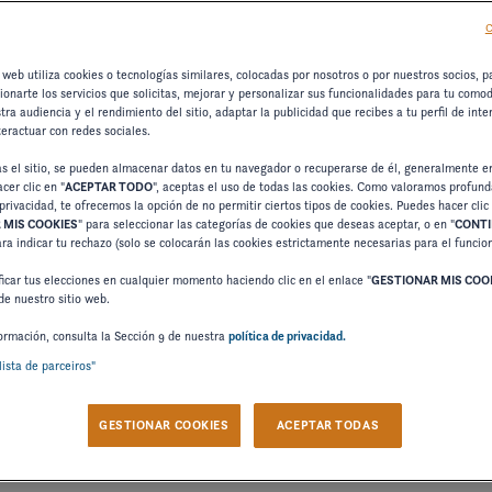
C
 web utiliza cookies o tecnologías similares, colocadas por nosotros o por nuestros socios, p
cionarte los servicios que solicitas, mejorar y personalizar sus funcionalidades para tu como
compañar a todos sus clientes en sus proyectos náuticos y pe
tra audiencia y el rendimiento del sitio, adaptar la publicidad que recibes a tu perfil de inte
teractuar con redes sociales.
embarcaciones
iones de recreo o deportivas ("
"), piezas de 
as el sitio, se pueden almacenar datos en tu navegador o recuperarse de él, generalmente e
FO
, servicios conexos, etc.), en particular los de la marca
cer clic en "
ACEPTAR TODO
", aceptas el uso de todas las cookies. Como valoramos profun
privacidad, te ofrecemos la opción de no permitir ciertos tipos de cookies. Puedes hacer clic
ersonales de las personas físicas (clientes y posibles clien
 MIS COOKIES
" para seleccionar las categorías de cookies que deseas aceptar, o en "
CONTI
uestros productos o servicios, así como de los visitantes 
ara indicar tu rechazo (solo se colocarán las cookies estrictamente necesarias para el funci
r cómo procesamos sus datos personales y cómo puede contro
icar tus elecciones en cualquier momento haciendo clic en el enlace "
GESTIONAR MIS COO
de nuestro sitio web.
o en que se recaben sus datos personales. Esta política tamb
ormación, consulta la Sección 9 de nuestra
política de privacidad.
rtud de un mandato o delegación de poderes de una persona ju
lista de parceiros"
GESTIONAR COOKIES
ACEPTAR TODAS