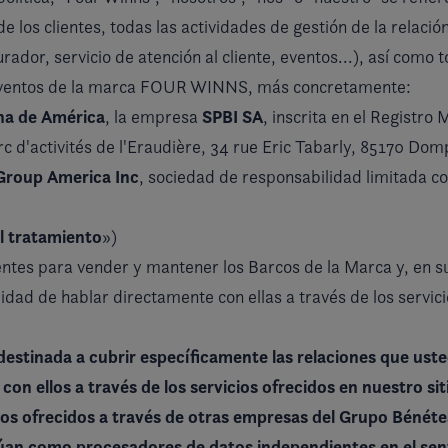
 los clientes, todas las actividades de gestión de la relación 
rador, servicio de atención al cliente, eventos...), así como 
os eventos de la marca FOUR WINNS, más concretamente:
ona de América
SPBI SA
, la empresa
, inscrita en el Registr
c d'activités de l'Eraudière, 34 rue Eric Tabarly, 85170 Dom
Group America Inc
, sociedad de responsabilidad limitada con
l tratamiento
»)
tes para vender y mantener los Barcos de la Marca y, en su
lidad de hablar directamente con ellas a través de los servic
á destinada a cubrir específicamente las relaciones que u
con ellos a través de los servicios ofrecidos en nuestro si
cios ofrecidos a través de otras empresas del Grupo Bénéte
túan como procesadores de datos independientes
en el se