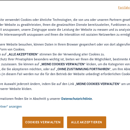
Fortfahr
t darin, alle Kunden bei ihren Wassersportprojekten zu unt
te verwendet Cookies oder ähnliche Technologien, die von uns oder unseren Partnern gese
Boot
lung und der Vertrieb von Freizeit- und Sportbooten ("
der Website zu gewährleisten, Ihnen die gewünschten Dienste bereitzustellen, Funktionen z
ell anzupassen, unsere Zielgruppe sowie die Leistung der Website zu messen und zu analysie
FOUR WINNS
tleistungen usw.), insbesondere der Marke
.
hr Interessenprofil anzupassen und Ihnen die Interaktion mit sozialen Netzwerken zu ermögl
nenbezogener Daten von Personen (Kunden und potenzielle 
ere Website besuchen, können Daten in Ihrem Browser gespeichert oder von dort abgerufe
ngen gekauft, bestellt oder Interesse an ihnen gezeigt h
 Form von Cookies.
n auf „
ALLE AKZEPTIEREN
“ stimmen Sie der Verwendung aller Cookies zu.
Ihre).
Ihr Zweck ist es, Ihnen zu erklären, wie wir Ihre pers
hutz Ihrer Privatsphäre besonders wichtig ist, bieten wir Ihnen die Möglichkeit, bestimmte 
t zuzulassen. Sie können auf „
MEINE COOKIES VERWALTEN
“ klicken, um die Kategorien vo
lls werden Ihnen zum Zeitpunkt der Erhebung Ihrer persone
 die Sie akzeptieren möchten, oder auf „
OHNE ZUSTIMMUNG FORTFAHREN
“, um Ihre Ab
 (in diesem Fall werden nur die für den Betrieb der Website unbedingt erforderlichen Cooki
 Sie als Fachmann, wenn Sie gesetzlicher Vertreter oder aufg
hre Auswahl jederzeit ändern, indem Sie auf den Link „
MEINE COOKIES VERWALTEN
“ am un
nd, die Kunde ist.
nserer Website klicken.
rmationen finden Sie in Abschnitt 9 unserer
Datenschutzrichtlinie
.
artner“ anzeigen
COOKIES VERWALTEN
ALLE AKZEPTIEREN