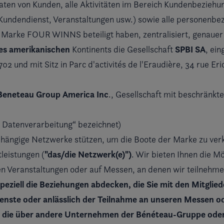
ten von Kunden, alle Aktivitäten im Bereich Kundenbezieh
, Kundendienst, Veranstaltungen usw.) sowie alle personenbe
r Marke FOUR WINNS beteiligt haben, zentralisiert, genauer
es amerikanischen
SPBI SA
Kontinents die Gesellschaft
, ei
 und mit Sitz in Parc d'activités de l'Eraudière, 34 rue Er
Beneteau Group America Inc
., Gesellschaft mit beschränkte
ie Datenverarbeitung“ bezeichnet)
bhängige Netzwerke stützen, um die Boote der Marke zu ver
"das/die
Netzwerk
(e)
")
leistungen (
. Wir bieten Ihnen die Mö
en Veranstaltungen oder auf Messen, an denen wir teilnehm
 speziell die Beziehungen abdecken, die Sie mit den Mitgli
ienste oder anlässlich der Teilnahme an unseren Messen o
te, die über andere Unternehmen der Bénéteau-Gruppe oder