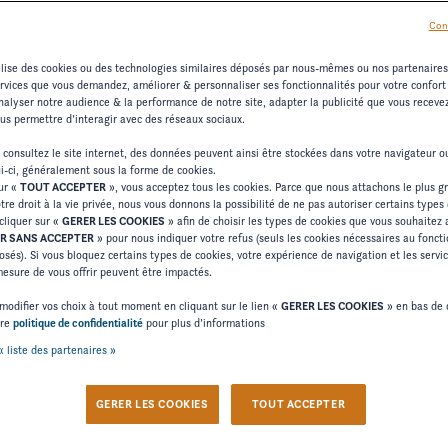
Con
tilise des cookies ou des technologies similaires déposés par nous-mêmes ou nos partenaire
ervices que vous demandez, améliorer & personnaliser ses fonctionnalités pour votre confort d
alyser notre audience & la performance de notre site, adapter la publicité que vous recevez 
ous permettre d’interagir avec des réseaux sociaux.
pagner l’ensemble des Clients dans leurs projets nautiques 
 consultez le site internet, des données peuvent ainsi être stockées dans votre navigateur 
ui-ci, généralement sous la forme de cookies.
Bateaux
bateaux de plaisance à usage récréatif ou sportif («
»
sur «
TOUT ACCEPTER
», vous acceptez tous les cookies. Parce que nous attachons le plus g
tre droit à la vie privée, nous vous donnons la possibilité de ne pas autoriser certains types
FOUR W
services connectés…), notamment ceux de la marque
cliquer sur «
GERER LES COOKIES
» afin de choisir les types de cookies que vous souhaitez 
R SANS ACCEPTER
» pour nous indiquer votre refus (seuls les cookies nécessaires au fonc
 données personnelles des personnes (clients et prospects
osés). Si vous bloquez certains types de cookies, votre expérience de navigation et les serv
roduits ou nos services, ainsi que celles des visiteurs d
sure de vous offrir peuvent être impactés.
ctif de vous expliquer comment nous traitons vos données pe
modifier vos choix à tout moment en cliquant sur le lien «
GERER LES COOKIES
» en bas de 
tre
politique de confidentialité
pour plus d’informations
lémentaires peuvent vous être communiquées au moment de la
« liste des partenaires »
 professionnel si vous êtes représentant légal ou personne h
GERER LES COOKIES
TOUT ACCEPTER