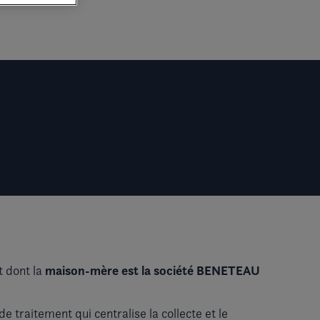
maison-mère est la société BENETEAU
et dont la
 traitement qui centralise la collecte et le