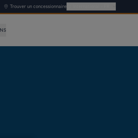
Trouver un concessionnaire
International - FR
NNS